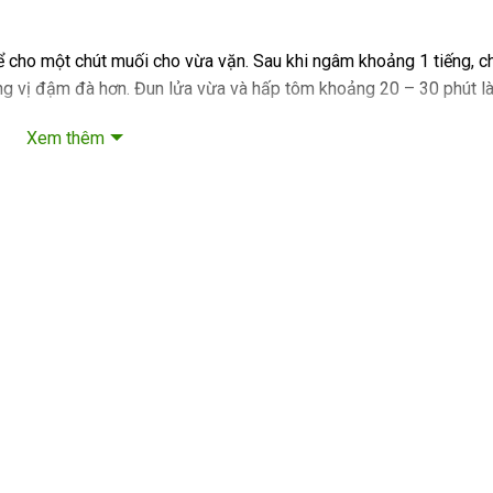
 cho một chút muối cho vừa vặn. Sau khi ngâm khoảng 1 tiếng, c
g vị đậm đà hơn. Đun lửa vừa và hấp tôm khoảng 20 – 30 phút là 
Xem thêm
 đôi tôm theo chiều dọc để tẩm ướp và nướng dễ hơn. Ướp với m
 15 phút thì phủ một lớp phô mai Mozzarella lên bề mặt thịt tôm.
 tôm lên bếp nướng. Khoảng 15 phút đến khi vỏ tôm đổi màu và ph
 xanh tươi ngon nhất. Tôm được đánh bắt từ vùng biển sạch, sa
yệt hảo. Tôm hùm xanh sashimi có thể thưởng thức trực tiếp hoặ
Món ăn này cũng có thể được kết hợp với các loại trái cây như kiwi,