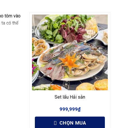
ho tôm vào
ta có thể
ột chút
 Làm nóng
ô mai tan
u đó được
Set lẩu Hải sản
c ăn kèm
 xoài, và
999,999
₫
CHỌN MUA