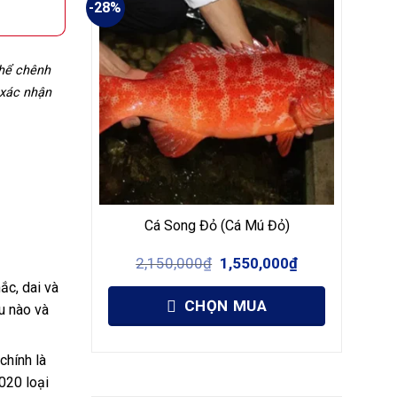
-28%
thể chênh
 xác nhận
Cá Song Đỏ (Cá Mú Đỏ)
Giá
Giá
2,150,000
₫
1,550,000
₫
gốc
hiện
là:
tại
ắc, dai và
2,150,000₫.
là:
CHỌN MUA
u nào và
1,550,000₫.
chính là
2020 loại