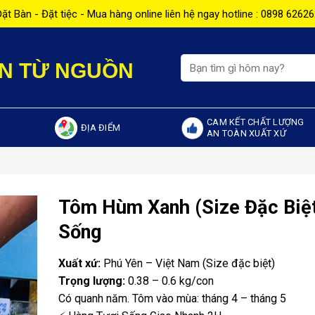
ặt Bàn - Đặt tiệc - Mua hàng online liên hệ ngay hotline : 0898 6262
Tìm
N TỪ NGUỒN
kiếm:
CAM KẾT CHẤT LƯỢNG
ĐỊA ĐIỂM
AN TOÀN XUẤT XỨ
Tôm Hùm Xanh (Size Đặc Biệt
Sống
Xuất xứ:
Phú Yên – Việt Nam (Size đặc biệt)
Trọng lượng:
0.38 – 0.6 kg/con
Có quanh năm. Tôm vào mùa: tháng 4 – tháng 5