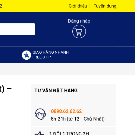
62
Giới thiệu
Tuyển dụng
Đăng nhập
GIAO HÀNG NHANH
FREE SHIP
) –
TƯ VẤN ĐẶT HÀNG
0898.62.62.62
8h-21h (từ T2 - Chủ Nhật)
1 ĐỔI 1 TRONG 2H