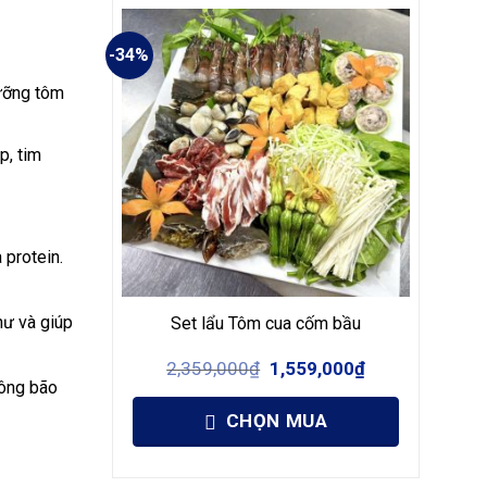
-34%
dưỡng tôm
p, tim
 protein.
hư và giúp
Set lẩu Tôm cua cốm bầu
Giá
Giá
2,359,000
₫
1,559,000
₫
gốc
hiện
hông bão
là:
tại
2,359,000₫.
là:
CHỌN MUA
1,559,000₫.