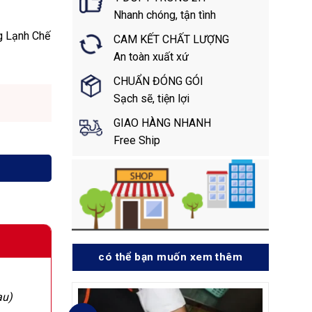
Nhanh chóng, tận tình
g Lạnh Chế
CAM KẾT CHẤT LƯỢNG
An toàn xuất xứ
CHUẨN ĐÓNG GÓI
Sạch sẽ, tiện lợi
GIAO HÀNG NHANH
Free Ship
có thể bạn muốn xem thêm
au)