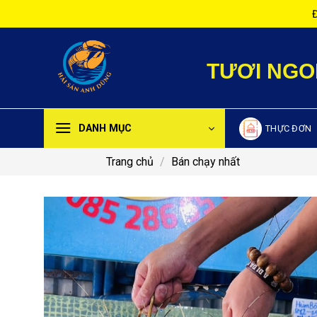
Bỏ
Đ
qua
nội
dung
TƯƠI NGO
DANH MỤC
THỰC ĐƠN
Trang chủ
/
Bán chạy nhất