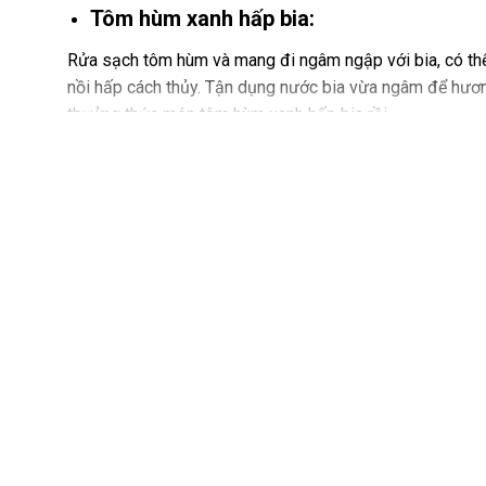
Tôm hùm xanh hấp bia:
Rửa sạch tôm hùm và mang đi ngâm ngập với bia, có thể
nồi hấp cách thủy. Tận dụng nước bia vừa ngâm để hươn
thưởng thức món tôm hùm xanh hấp bia rồi.
Tôm hùm xanh nướng phô mai:
Dùng bàn chải chà sạch phần vỏ tôm hùm. Dùng dao chẻ
muối, tiêu xay và tỏi băm nhỏ theo khẩu vị. Ướp khoảng
lò (có thể dùng lò nướng hoặc lò than hoa), đặt mặt vỏ
chảy là có thể thưởng thức.
Tôm hùm xanh sashimi:
Là món ăn cao cấp được chế biến từ những con tôm hùm
sơ chế và bảo quản cẩn thận để giữ nguyên hương vị tu
với các loại rau củ như dưa chuột, củ cải, và rong biển. 
bưởi để tạo nên hương vị mới lạ.