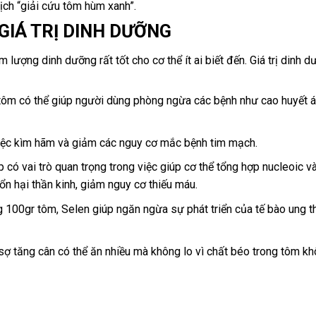
ch “giải cứu tôm hùm xanh”.
GIÁ TRỊ DINH DƯỠNG
 lượng dinh dưỡng rất tốt cho cơ thể ít ai biết đến. Giá trị dinh 
t tôm có thể giúp người dùng phòng ngừa các bệnh như cao huyết á
iệc kìm hãm và giảm các nguy cơ mắc bệnh tim mạch.
 có vai trò quan trọng trong việc giúp cơ thể tổng hợp nucleoic và
tổn hại thần kinh, giảm nguy cơ thiếu máu.
100gr tôm, Selen giúp ngăn ngừa sự phát triển của tế bào ung t
 sợ tăng cân có thể ăn nhiều mà không lo vì chất béo trong tôm k