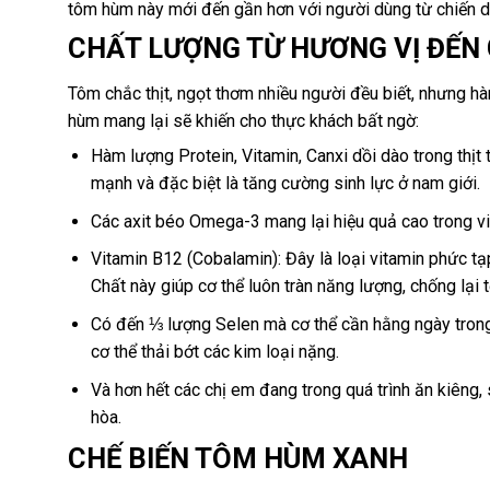
tôm hùm này mới đến gần hơn với người dùng từ chiến dị
CHẤT LƯỢNG TỪ HƯƠNG VỊ ĐẾN 
Tôm chắc thịt, ngọt thơm nhiều người đều biết, nhưng hàm
hùm mang lại sẽ khiến cho thực khách bất ngờ:
Hàm lượng Protein, Vitamin, Canxi dồi dào trong thị
mạnh và đặc biệt là tăng cường sinh lực ở nam giới.
Các axit béo Omega-3 mang lại hiệu quả cao trong v
Vitamin B12 (Cobalamin): Đây là loại vitamin phức tạp
Chất này giúp cơ thể luôn tràn năng lượng, chống lại 
Có đến ⅓ lượng Selen mà cơ thể cần hằng ngày trong 
cơ thể thải bớt các kim loại nặng.
Và hơn hết các chị em đang trong quá trình ăn kiêng,
hòa.
CHẾ BIẾN TÔM HÙM XANH