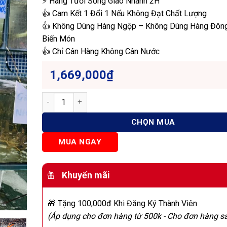
⚡ Hàng Tươi Sống Giao Nhanh 2H
👍 Cam Kết 1 Đổi 1 Nếu Không Đạt Chất Lượng
👍 Không Dùng Hàng Ngộp – Không Dùng Hàng Đôn
Biến Món
👍 Chỉ Cân Hàng Không Cân Nước
1,669,000
₫
Tôm Hùm Xanh (Size Đặc Biệt) - Sống số lượng
CHỌN MUA
MUA NGAY
Khuyến mãi
🎁 Tặng 100,000đ Khi Đăng Ký Thành Viên
(Áp dụng cho đơn hàng từ 500k - Cho đơn hàng s