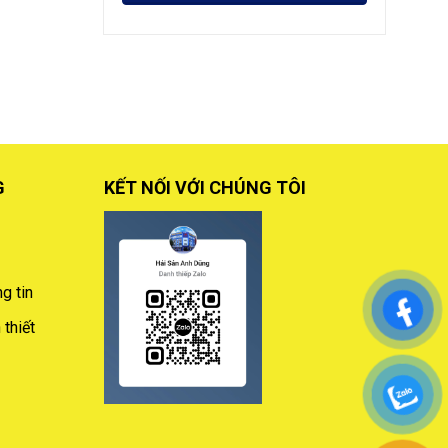
G
KẾT NỐI VỚI CHÚNG TÔI
g tin
thiết