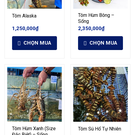
Tôm Hùm Bông –
Tôm Alaska
Sống
1,250,000
₫
2,350,000
₫
CHỌN MUA
CHỌN MUA
Tôm Hùm Xanh (Size
Tôm Sú Hổ Tự Nhiên
Đặc Biệt) – Sống