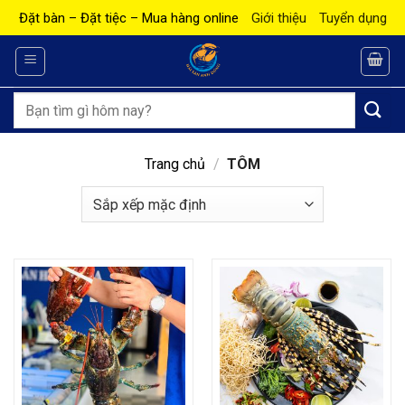
Bỏ
Đặt bàn – Đặt tiệc – Mua hàng online
Giới thiệu
Tuyển dụng
qua
nội
dung
Tìm
kiếm:
Trang chủ
/
TÔM