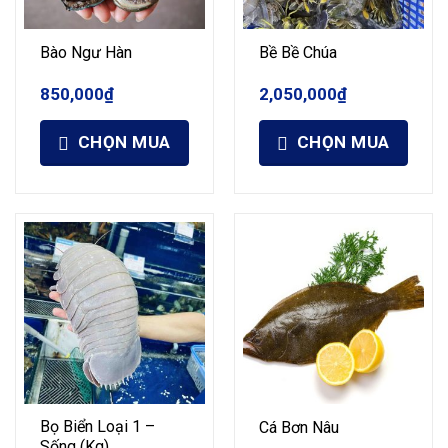
Bào Ngư Hàn
Bề Bề Chúa
850,000
₫
2,050,000
₫
CHỌN MUA
CHỌN MUA
Bọ Biển Loại 1 –
Cá Bơn Nâu
Sống (Kg)