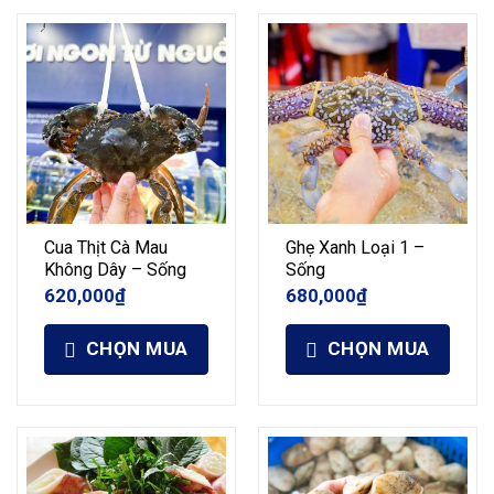
Cua Thịt Cà Mau
Ghẹ Xanh Loại 1 –
Không Dây – Sống
Sống
620,000
₫
680,000
₫
CHỌN MUA
CHỌN MUA