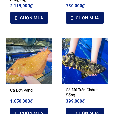
2,119,000
₫
780,000
₫
CHỌN MUA
CHỌN MUA
Cá Mú Trân Châu –
Cá Bơn Vàng
Sống
1,650,000
₫
399,000
₫
CHỌN MUA
CHỌN MUA