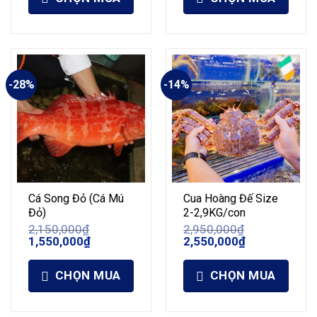
-28%
-14%
Cá Song Đỏ (Cá Mú
Cua Hoàng Đế Size
Đỏ)
2-2,9KG/con
2,150,000
₫
2,950,000
₫
Giá
Giá
Giá
Giá
1,550,000
₫
2,550,000
₫
gốc
hiện
gốc
hiện
là:
tại
là:
tại
2,150,000₫.
là:
2,950,000₫.
là:
CHỌN MUA
CHỌN MUA
1,550,000₫.
2,550,000₫.