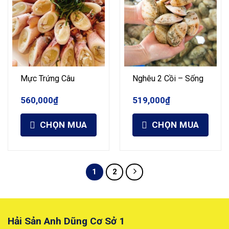
Mực Trứng Câu
Nghêu 2 Cồi – Sống
560,000
₫
519,000
₫
CHỌN MUA
CHỌN MUA
1
2
Hải Sản Anh Dũng Cơ Sở 1