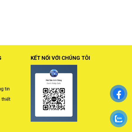
G
KẾT NỐI VỚI CHÚNG TÔI
g tin
thiết