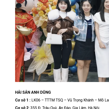
HẢI SẢN ANH DŨNG
Cơ sở 1 :
LK06 – TTTM TSQ – Vũ Trọng Khánh – Mỗ La
Cơ sở 2:
355 Đ. Trâu Quỳ, An Đào, Gia Lâm, Hà Nội