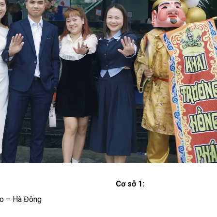
Cơ sở 1:
o – Hà Đông