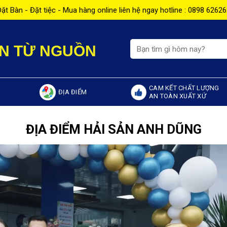
ặt Bàn - Đặt tiệc - Mua hàng online liên hệ ngay hotline : 0898 6262
Tìm
N TỪ NGUỒN
kiếm:
CAM KẾT CHẤT LƯỢNG
ĐỊA ĐIỂM
AN TOÀN XUẤT XỨ
ĐỊA ĐIỂM HẢI SẢN ANH DŨNG