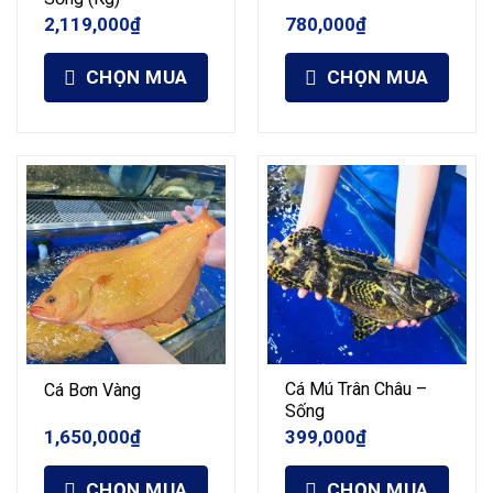
2,119,000
₫
780,000
₫
CHỌN MUA
CHỌN MUA
Cá Mú Trân Châu –
Cá Bơn Vàng
Sống
1,650,000
₫
399,000
₫
CHỌN MUA
CHỌN MUA