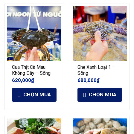
Cua Thịt Cà Mau
Ghẹ Xanh Loại 1 –
Không Dây – Sống
Sống
620,000
₫
680,000
₫
CHỌN MUA
CHỌN MUA