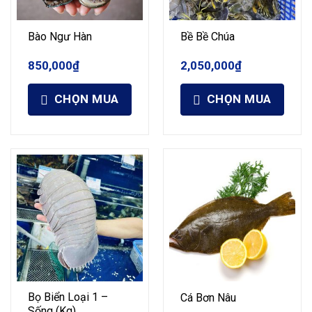
Bào Ngư Hàn
Bề Bề Chúa
850,000
₫
2,050,000
₫
CHỌN MUA
CHỌN MUA
Bọ Biển Loại 1 –
Cá Bơn Nâu
Sống (Kg)