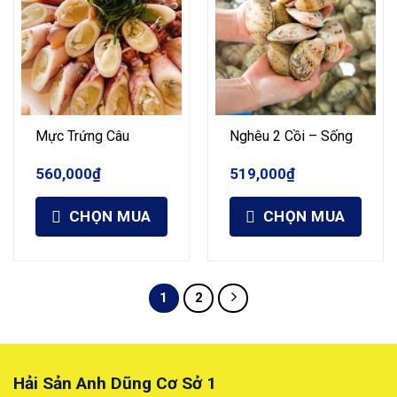
Mực Trứng Câu
Nghêu 2 Cồi – Sống
560,000
₫
519,000
₫
CHỌN MUA
CHỌN MUA
1
2
Hải Sản Anh Dũng Cơ Sở 1