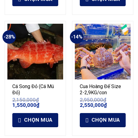
-28%
-14%
Cá Song Đỏ (Cá Mú
Cua Hoàng Đế Size
Đỏ)
2-2,9KG/con
2,150,000
₫
2,950,000
₫
Giá
Giá
Giá
Giá
1,550,000
₫
2,550,000
₫
gốc
hiện
gốc
hiện
là:
tại
là:
tại
2,150,000₫.
là:
2,950,000₫.
là:
CHỌN MUA
CHỌN MUA
1,550,000₫.
2,550,000₫.